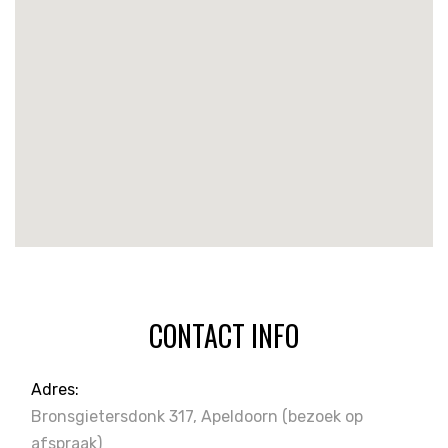
CONTACT INFO
Adres:
Bronsgietersdonk 317, Apeldoorn
(bezoek op
afspraak)